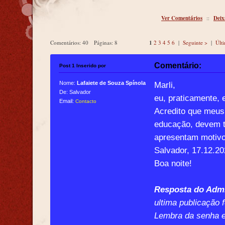
Ver Comentários
::
Deix
Comentários: 40 Páginas: 8
1
2
3
4
5
6
|
Seguinte >
|
Últ
Comentário:
Post 1 Inserido por
Nome:
Lafaiete de Souza Spínola
Marli,
De: Salvador
eu, praticamente,
Email:
Contacto
Acredito que meus 
educação, devem t
apresentam motivo
Salvador, 17.12.2
Boa noite!
Resposta do Admi
ultima publicação 
Lembra da senha e