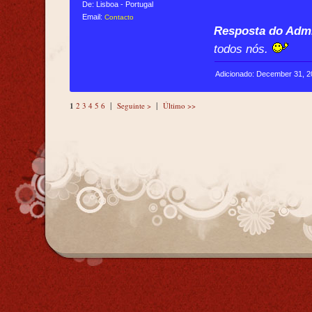
De: Lisboa - Portugal
Email:
Contacto
Resposta do Admi
todos nós.
Adicionado: December 31, 
|
|
1
2
3
4
5
6
Seguinte >
Último >>