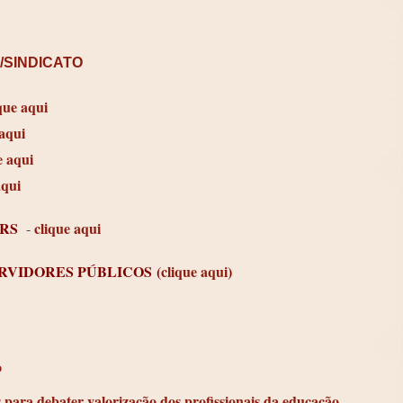
S/SINDICATO
que aqui
 aqui
e aqui
aqui
 RS
clique aqui
-
ERVIDORES PÚBLICOS
(
clique aqui
)
o
para debater valorização dos profissionais da educação