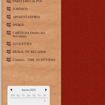
PARECERES da PGE
JURIDICO
APOSENTADORIA
IPERGS
CARTILHA Direito dos
Servidores
SUGESTÕES
MURAL DE RECADOS
Contatos - TIRE AS DÚVIDAS
Agosto
,
2026
Dm
Sg
Tr
Qa
Qi
Sx
Sb
1