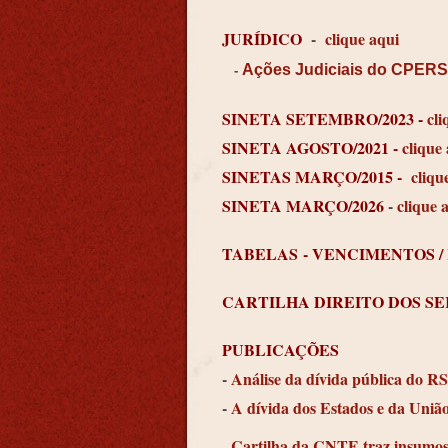
JURÍDICO
-
clique aqui
Ações Judiciais do CPER
-
SINETA SETEMBRO/2023 -
cli
SINETA AGOSTO/2021 -
clique
SINETAS MARÇO/2015 -
cliqu
SINETA MARÇO/2026
-
clique 
TABELAS
- VENCIMENTOS /
CARTILHA DIREITO DOS S
PUBLICAÇÕES
-
Análise da dívida pública do RS
-
A dívida dos Estados e da Uniã
Cartilha da CNTE traz insumos 
-