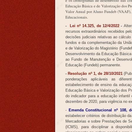
e os cronogramas de desembolso das c
Educação Básica e de Valorização dos Pr
Valor Anual por Aluno Fundeb (VAAF), 
Educacionais.
-
Lei nº 14.325, de 12/4/2022
-
Alte
recursos extraordinários recebidos pel
decisões judiciais relativas ao cálcul
fundos e da complementação da Uniã
e de Valorização do Magistério (Fundef
Desenvolvimento da Educação Básica e
ao Fundo de Manutenção e Desenvolv
Educação (Fundeb) permanente.
-
Resolução nº 1, de 28/10/2021
(
Pub
ponderações aplicáveis as difere
estabelecimento de ensino da educa
Educação Básica e Valorização dos Pr
do indicador para a educação infantil 
dezembro de 2020, para vigência no ex
-
Emenda Constitucional nº 108, d
estabelecer critérios de distribuição 
Mercadorias e sobre Prestações de Se
(ICMS), para disciplinar a disponib