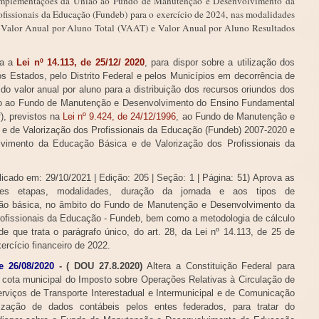
omplementações da União ao Fundo de Manutenção e Desenvolvimento da
ofissionais da Educação (Fundeb) para o exercício de 2024, nas modalidades
Valor Anual por Aluno Total (VAAT) e Valor Anual por Aluno Resultados
ra a
Lei nº 14.113, de 25/12/ 2020
, para dispor sobre a utilização dos
os Estados, pelo Distrito Federal e pelos Municípios em decorrência de
o do valor anual por aluno para a distribuição dos recursos oriundos dos
o ao Fundo de Manutenção e Desenvolvimento do Ensino Fundamental
), previstos na
Lei nº 9.424, de 24/12/1996
, ao Fundo de Manutenção e
 de Valorização dos Profissionais da Educação (Fundeb) 2007-2020 e
imento da Educação Básica e de Valorização dos Profissionais da
licado em:
29/10/2021
|
Edição:
205
|
Seção: 1
|
Página:
51) Aprova as
ntes etapas, modalidades, duração da jornada e aos tipos de
ção básica, no âmbito do Fundo de Manutenção e Desenvolvimento da
ofissionais da Educação - Fundeb, bem como a metodologia de cálculo
de que trata o parágrafo único, do art. 28, da Lei nº 14.113, de 25 de
ercício financeiro de 2022.
e 26/08/2020
- ( DOU 27.8.2020)
Altera a Constituição Federal para
da cota municipal do Imposto sobre Operações Relativas à Circulação de
rviços de Transporte Interestadual e Intermunicipal e de Comunicação
ilização de dados contábeis pelos entes federados, para tratar do