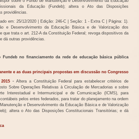
 dispor sobre o Fundo de Manutenção e Desenvolvimento da Educação
issionais da Educação (Fundeb); altera o Ato das Disposições
as providências.
cado em: 25/12/2020 | Edição: 246-C | Seção: 1 - Extra C | Página: 1).
o e Desenvolvimento da Educação Básica e de Valorização dos
 que trata o art. 212-A da Constituição Federal; revoga dispositivos da
 e dá outras providências.
 Fundeb no financiamento da rede de educação básica pública
nente e as duas principais propostas em discussão no Congresso
-
 2015
Altera a Constituição Federal para estabelecer critérios de
posto Sobre Operações Relativas à Circulação de Mercadorias e sobre
te Interestadual e Intermunicipal e de Comunicação (ICMS), para
s contábeis pelos entes federados, para tratar do planejamento na ordem
e Manutenção e Desenvolvimento da Educação Básica e de Valorização
b); altera o Ato das Disposições Constitucionais Transitórias; e dá
ica