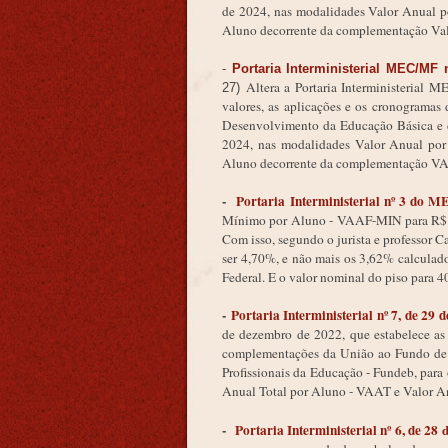
de 2024, nas modalidades Valor Anual p
Aluno decorrente da complementação Va
-
Portaria Interministerial MEC/MF 
Altera a Portaria Interministerial 
27)
valores, as aplicações e os cronogram
Desenvolvimento da Educação Básica e de
2024, nas modalidades Valor Anual po
Aluno decorrente da complementação 
-
Portaria Interministerial nº 3 do 
Mínimo por Aluno - VAAF-MIN para R$ 5.37
Com isso, segundo o jurista e professor C
ser 4,70%, e não mais os 3,62% calculado
Federal. E o valor nominal do piso para 
-
Portaria Interministerial nº 7, de 29
de dezembro de 2022, que estabelece as 
complementações da União ao Fundo de 
Profissionais da Educação - Fundeb, par
Anual Total por Aluno - VAAT e Valor 
-
Portaria Interministerial nº 6, de 28
d