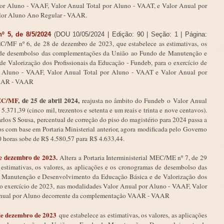
or Aluno - VAAF, Valor Anual Total por Aluno - VAAT, e Valor Anual por
lor Aluno Ano Regular - VAAR.
nº 5, de 8/5/2024
(DOU 10/05/2024 | Edição: 90 | Seção: 1 | Página:
MEC/MF nº 6, de 28 de dezembro de 2023, que estabelece as estimativas, os
as de desembolso das complementações da União ao Fundo de Manutenção e
 Valorização dos Profissionais da Educação - Fundeb, para o exercício de
r Aluno - VAAF, Valor Anual Total por Aluno - VAAT e Valor Anual por
VAAR - VAAR
MEC/MF
, de 25 de abril 2024,
reajusta no âmbito do Fundeb o Valor Anual
1,39 (cinco mil, trezentos e setenta e um reais e trinta e nove centavos).
arlos S Sousa, percentual de correção do piso do magistério para 2024 passa a
s com base em Portaria Ministerial anterior, agora modificada pelo Governo
40 horas sobe de R$ 4.580,57 para R$ 4.633,44.
 de dezembro de 2023.
Altera a Portaria Interministerial MEC/ME nº 7, de 29
estimativas, os valores, as aplicações e os cronogramas de desembolso das
Manutenção e Desenvolvimento da Educação Básica e de Valorização dos
a o exercício de 2023, nas modalidades Valor Anual por Aluno - VAAF, Valor
Anual por Aluno decorrente da complementação VAAR - VAAR
e dezembro de 2023
que estabelece as
estimativas, os valores, as aplicações