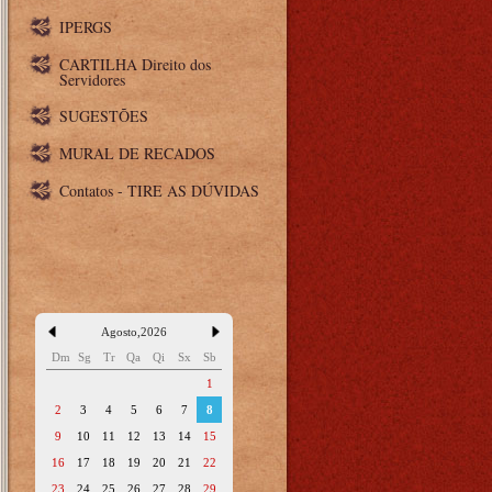
IPERGS
CARTILHA Direito dos
Servidores
SUGESTÕES
MURAL DE RECADOS
Contatos - TIRE AS DÚVIDAS
Agosto
,
2026
Dm
Sg
Tr
Qa
Qi
Sx
Sb
1
2
3
4
5
6
7
8
9
10
11
12
13
14
15
16
17
18
19
20
21
22
23
24
25
26
27
28
29