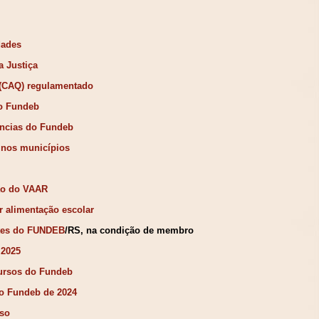
dades
a Justiça
 (CAQ) regulamentado
o Fundeb
ências do Fundeb
nos municípios
ão do VAAR
 alimentação escolar
ntes do FUNDEB
/RS, na condição de membro
 2025
cursos do Fundeb
do Fundeb de 2024
iso