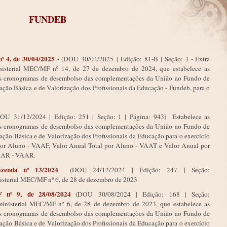
FUNDEB
º 4, de 30/04/2025
-
(DOU
30/04/2025
|
Edição:
81
-B
|
Seção: 1 - Extra
ministerial MEC/MF nº 14, de 27 de dezembro de 2024, que estabelece as
 e os cronogramas de desembolso das complementações da União ao Fundo de
o Básica e de Valorização dos Profissionais da Educação - Fundeb, para o
DOU
31/12/2024
|
Edição:
251
|
Seção: 1
|
Página:
943) Estabelece as
 e os cronogramas de desembolso das complementações da União ao Fundo de
o Básica e de Valorização dos Profissionais da Educação para o exercício
por Aluno - VAAF, Valor Anual Total por Aluno - VAAT e Valor Anual por
VAAR - VAAR.
azenda nº 13/2024
(
DOU 24/12/2024
|
Edição:
247
|
Seção:
inisterial MEC/MF nº 6, de 28 de dezembro de 2023
F nº 9, de 28/08/2024
(DOU
30/08/2024
|
Edição:
168
|
Seção:
erministerial MEC/MF nº 6, de 28 de dezembro de 2023, que estabelece as
 e os cronogramas de desembolso das complementações da União ao Fundo de
o Básica e de Valorização dos Profissionais da Educação para o exercício