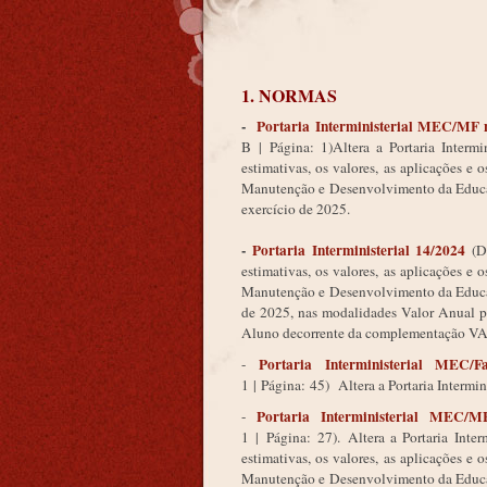
1. NORMAS
-
Portaria Interministerial MEC/MF n
B
|
Página:
1)
Altera a Portaria Inter
estimativas, os valores, as aplicações
Manutenção e Desenvolvimento da Educaçã
exercício de 2025.
-
Portaria Interministerial 14/2024
(
estimativas, os valores, as aplicações
Manutenção e Desenvolvimento da Educaçã
de 2025, nas modalidades Valor Anual 
Aluno decorrente da complementação 
Portaria Interministerial MEC/F
-
1
|
Página:
45) Altera a Portaria Interm
Portaria Interministerial MEC/M
-
1
|
Página:
27).
Altera a Portaria Int
estimativas, os valores, as aplicações
Manutenção e Desenvolvimento da Educaçã