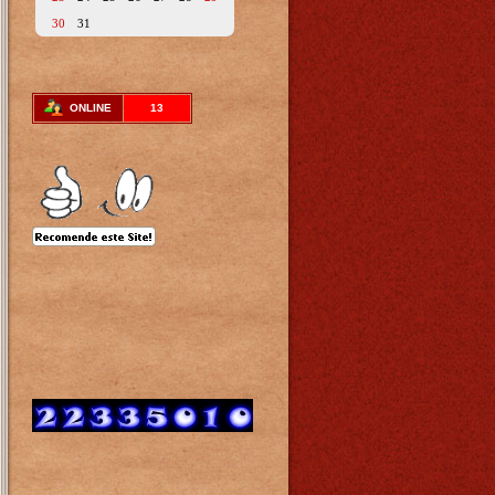
30
31
ONLINE
13