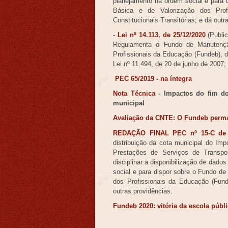
planejamento na ordem social e para
Básica e de Valorização dos Prof
Constitucionais Transitórias; e dá outr
-
Lei nº 14.113, de 25/12/2020
(Publi
Regulamenta o Fundo de Manutençã
Profissionais da Educação (Fundeb), de
Lei nº 11.494, de 20 de junho de 2007;
PEC 65/2019 - na íntegra
Nota Técnica
-
Impactos do fim do
municipal
Avaliação da CNTE: O Fundeb perma
REDAÇÃO FINAL PEC nº 15-C de
distribuição da cota municipal do Im
Prestações de Serviços de Transpor
disciplinar a disponibilização de dado
social e para dispor sobre o Fundo d
dos Profissionais da Educação (Funde
outras providências.
Fundeb 2020: vitória da escola públ