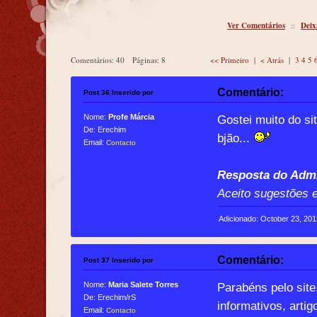
Ver Comentários
::
Deix
Comentários: 40 Páginas: 8
<< Primeiro
|
< Atrás
|
3
4
5
Comentário:
Post 36 Inserido por
Nome:
Profe Márcia
Gostei muito do si
De: Erechim
bjão...
Email:
Contacto
Resposta do Admi
Aceito sugestões e
Adicionado: October 23, 20
Comentário:
Post 37 Inserido por
Nome:
Maria Salete Torres
Parabéns pelo site
De: Erechim/rS
informativos, arti
Email:
Contacto