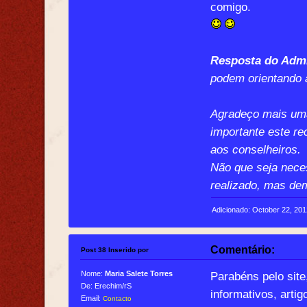
comigo.
Resposta do Admi
podem orientando 
Agradeço mais uma
importante este re
aos conselheiros.
Não que seja neces
realizado, mas de
Adicionado: October 22, 20
Comentário:
Post 38 Inserido por
Nome:
Maria Salete Torres
Parabéns pelo site
De: Erechim/rS
informativos, arti
Email:
Contacto