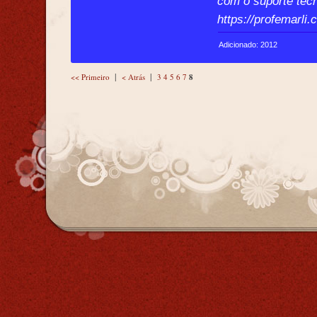
com o suporte tec
https://profemarli
Adicionado: 2012
|
|
<< Primeiro
< Atrás
3
4
5
6
7
8