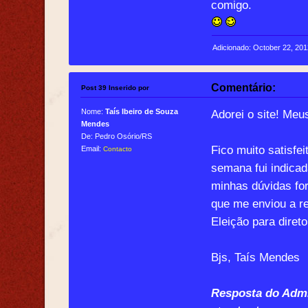
comigo.
Adicionado: October 22, 20
Comentário:
Post 39 Inserido por
Nome:
Taís Ibeiro de Souza
Adorei o site! Meu
Mendes
De: Pedro Osório/RS
Fico muito satisfe
Email:
Contacto
semana fui indicad
minhas dúvidas fo
que me enviou a r
Eleição para direto
Bjs, Taís Mendes
Resposta do Admi