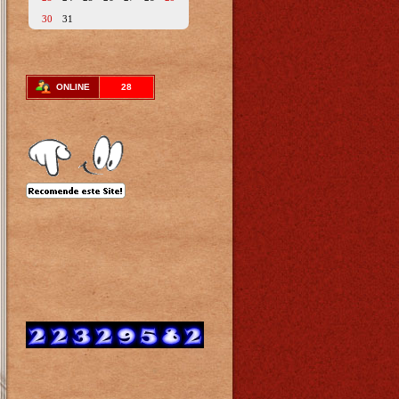
30
31
ONLINE
28