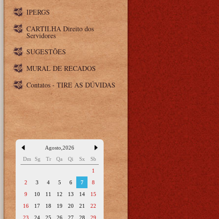
IPERGS
CARTILHA Direito dos
Servidores
SUGESTÕES
MURAL DE RECADOS
Contatos - TIRE AS DÚVIDAS
Agosto
,
2026
Dm
Sg
Tr
Qa
Qi
Sx
Sb
1
2
3
4
5
6
7
8
9
10
11
12
13
14
15
16
17
18
19
20
21
22
23
24
25
26
27
28
29