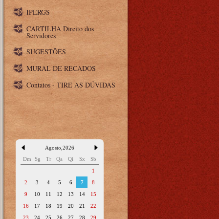
IPERGS
CARTILHA Direito dos
Servidores
SUGESTÕES
MURAL DE RECADOS
Contatos - TIRE AS DÚVIDAS
Agosto
,
2026
Dm
Sg
Tr
Qa
Qi
Sx
Sb
1
2
3
4
5
6
7
8
9
10
11
12
13
14
15
16
17
18
19
20
21
22
23
24
25
26
27
28
29