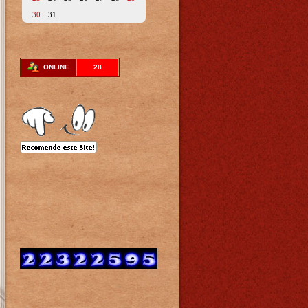
30
31
ONLINE
28