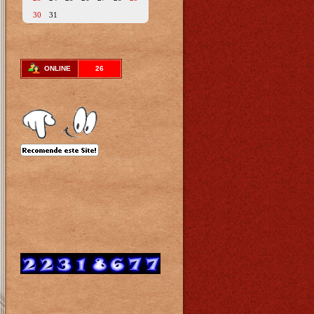
30
31
ONLINE
26