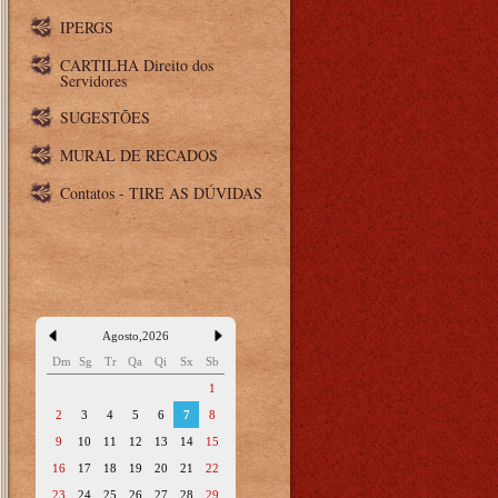
IPERGS
CARTILHA Direito dos
Servidores
SUGESTÕES
MURAL DE RECADOS
Contatos - TIRE AS DÚVIDAS
Agosto
,
2026
Dm
Sg
Tr
Qa
Qi
Sx
Sb
1
2
3
4
5
6
7
8
9
10
11
12
13
14
15
16
17
18
19
20
21
22
23
24
25
26
27
28
29